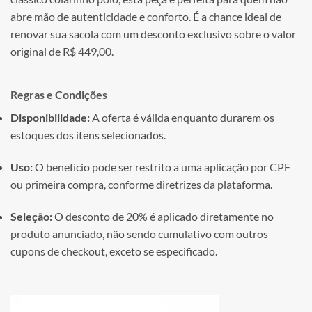
abre mão de autenticidade e conforto. É a chance ideal de
renovar sua sacola com um desconto exclusivo sobre o valor
original de R$ 449,00.
Regras e Condições
Disponibilidade:
A oferta é válida enquanto durarem os
estoques dos itens selecionados.
Uso:
O benefício pode ser restrito a uma aplicação por CPF
ou primeira compra, conforme diretrizes da plataforma.
Seleção:
O desconto de 20% é aplicado diretamente no
produto anunciado, não sendo cumulativo com outros
cupons de checkout, exceto se especificado.