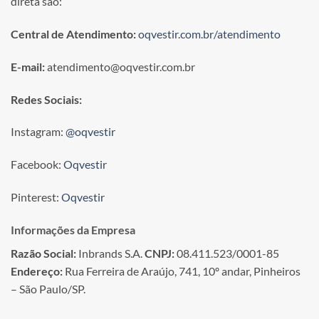
direta são:
Central de Atendimento:
oqvestir.com.br/atendimento
E-mail:
atendimento@oqvestir.com.br
Redes Sociais:
Instagram:
@oqvestir
Facebook:
Oqvestir
Pinterest:
Oqvestir
Informações da Empresa
Razão Social:
Inbrands S.A.
CNPJ:
08.411.523/0001-85
Endereço:
Rua Ferreira de Araújo, 741, 10º andar, Pinheiros
– São Paulo/SP.