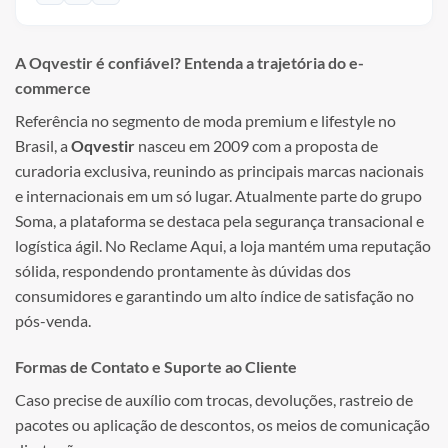
A Oqvestir é confiável? Entenda a trajetória do e-
commerce
Referência no segmento de moda premium e lifestyle no
Brasil, a
Oqvestir
nasceu em 2009 com a proposta de
curadoria exclusiva, reunindo as principais marcas nacionais
e internacionais em um só lugar. Atualmente parte do grupo
Soma, a plataforma se destaca pela segurança transacional e
logística ágil. No Reclame Aqui, a loja mantém uma reputação
sólida, respondendo prontamente às dúvidas dos
consumidores e garantindo um alto índice de satisfação no
pós-venda.
Formas de Contato e Suporte ao Cliente
Caso precise de auxílio com trocas, devoluções, rastreio de
pacotes ou aplicação de descontos, os meios de comunicação