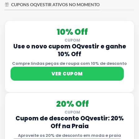
CUPONS OQVESTIR ATIVOS NO MOMENTO
10% Off
CUPOM
Use o novo cupom OQvestir e ganhe
10% Off
Compre lindas peças de roupa com 10% de desconto
VER CUPOM
20% Off
CUPOM
Cupom de desconto OQvestir: 20%
Off na Praia
Aproveite os 20% de desconto em moda e praia