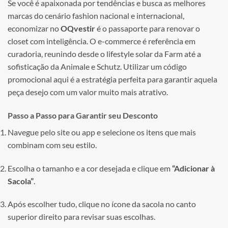
Se você é apaixonada por tendências e busca as melhores
marcas do cenário fashion nacional e internacional,
economizar no
OQvestir
é o passaporte para renovar o
closet com inteligência. O e-commerce é referência em
curadoria, reunindo desde o lifestyle solar da Farm até a
sofisticação da Animale e Schutz. Utilizar um código
promocional aqui é a estratégia perfeita para garantir aquela
peça desejo com um valor muito mais atrativo.
Passo a Passo para Garantir seu Desconto
Navegue pelo site ou app e selecione os itens que mais
combinam com seu estilo.
Escolha o tamanho e a cor desejada e clique em
“Adicionar à
Sacola”
.
Após escolher tudo, clique no ícone da sacola no canto
superior direito para revisar suas escolhas.