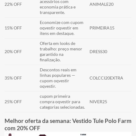
acessórios com
22% OFF
ANIMALE20
economia prática e
transparente.
Economize com cupom
15% OFF
oqvestir oqvestir em
PRIMEIRA15
itens em destaque.
Oferta em looks de
trabalho: preço menor
20% OFF
DRESS30
garantido na
finalização.
Descontos reais em
linhas populares —
35% OFF
COLCCI20EXTRA
cupom oqvestir
oqvestir.
cupom primeira
25% OFF
compra oqvestir para
NIVER25
categorias selecionadas.
Melhor oferta da semana: Vestido Tule Polo Farm
com 20% OFF