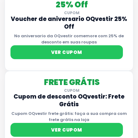
25% Off
CUPOM
Voucher de aniversario OQvestir 25%
Off
No aniversario da OQvestir comemore com 25% de
desconto em suas roupas
VER CUPOM
FRETE GRÁTIS
CUPOM
Cupom de desconto OQvestir: Frete
Grátis
Cupom OQvestir frete grátis: faça a sua compra com
frete grátis na loja
VER CUPOM