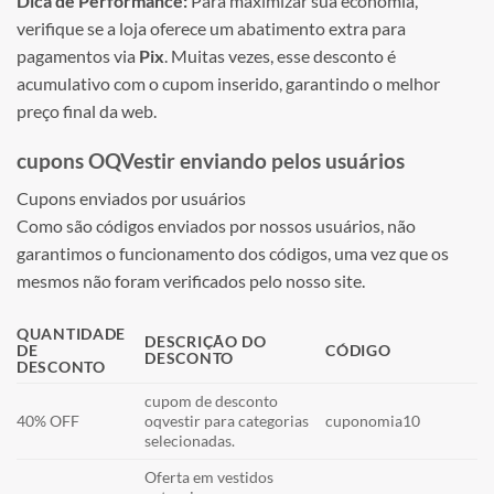
Dica de Performance:
Para maximizar sua economia,
verifique se a loja oferece um abatimento extra para
pagamentos via
Pix
. Muitas vezes, esse desconto é
acumulativo com o cupom inserido, garantindo o melhor
preço final da web.
cupons OQVestir enviando pelos usuários
Cupons enviados por usuários
Como são códigos enviados por nossos usuários, não
garantimos o funcionamento dos códigos, uma vez que os
mesmos não foram verificados pelo nosso site.
QUANTIDADE
DESCRIÇÃO DO
DE
CÓDIGO
DESCONTO
DESCONTO
cupom de desconto
40% OFF
oqvestir para categorias
cuponomia10
selecionadas.
Oferta em vestidos