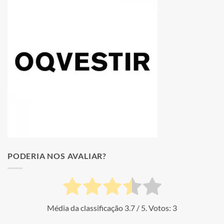
PODERIA NOS AVALIAR?
Média da classificação
3.7
/ 5. Votos:
3