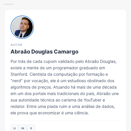
AUTOR
Abraão Douglas Camargo
Por trás de cada cupom validado pelo Abraão Douglas,
existe a mente de um programador graduado em
Stanford. Cientista da computação por formação e
"nerd" por vocação, ele é um estudioso obstinado dos
algoritmos de preços. Atuando há mais de uma década
em um dos portais mais tradicionais do país, Abraão une
sua autoridade técnica ao carisma de YouTuber e
redator. Entre uma piada ruim e uma análise de dados,
ele prova que economizar é uma ciência.
LI
IN
X