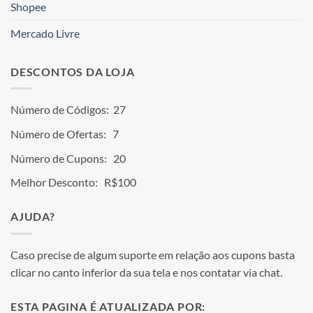
Shopee
Mercado Livre
DESCONTOS DA LOJA
Número de Códigos: 27
Número de Ofertas: 7
Número de Cupons: 20
Melhor Desconto: R$100
AJUDA?
Caso precise de algum suporte em relação aos cupons basta
clicar no canto inferior da sua tela e nos contatar via chat.
ESTA PAGINA É ATUALIZADA POR: