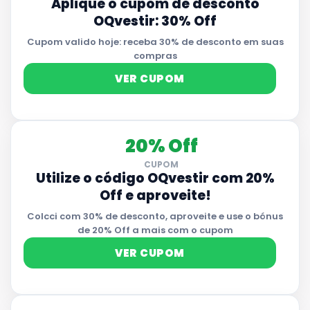
Aplique o cupom de desconto
OQvestir: 30% Off
Cupom valido hoje: receba 30% de desconto em suas
compras
VER CUPOM
20% Off
CUPOM
Utilize o código OQvestir com 20%
Off e aproveite!
Colcci com 30% de desconto, aproveite e use o bónus
de 20% Off a mais com o cupom
VER CUPOM