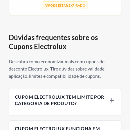
PODE ESTAR EXPIRADO
Dúvidas frequentes sobre os
Cupons Electrolux
Descubra como economizar mais com cupons de
desconto Electrolux. Tire dúvidas sobre validade,
aplicação, limites e compatibilidade de cupons.
CUPOM ELECTROLUX TEM LIMITE POR
CATEGORIA DE PRODUTO?
Alguns cupons Electrolux são específicos para
categorias como aspiradores, lavadoras ou
CUPOM ELECTROLUX FUNCIONA EM