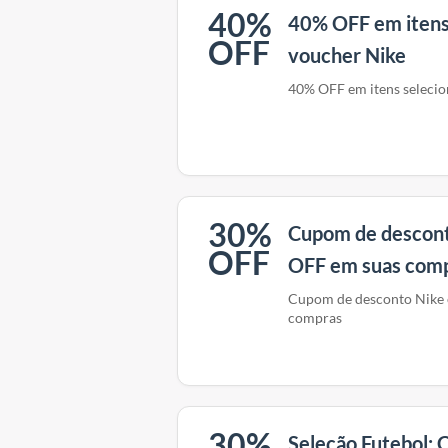
40%
40% OFF em itens
OFF
voucher Nike
40% OFF em itens selecio
30%
Cupom de descon
OFF
OFF em suas com
Cupom de desconto Nike
compras
30%
Seleção Futebol: