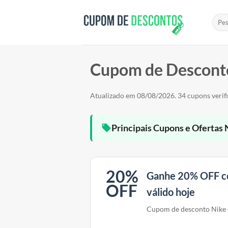
Skip
to
content
Cupom de Descont
Atualizado em 08/08/2026. 34 cupons verif
Principais Cupons e Ofertas 
20%
Ganhe 20% OFF c
OFF
válido hoje
Cupom de desconto Nike