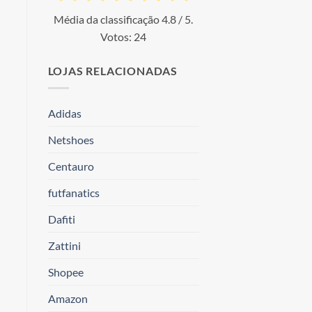
Média da classificação
4.8
/ 5.
Votos:
24
LOJAS RELACIONADAS
Adidas
Netshoes
Centauro
futfanatics
Dafiti
Zattini
Shopee
Amazon