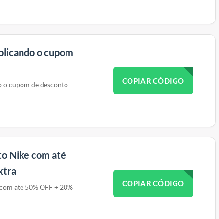
licando o cupom
COPIAR CÓDIGO
 o cupom de desconto
o Nike com até
xtra
COPIAR CÓDIGO
 com até 50% OFF + 20%