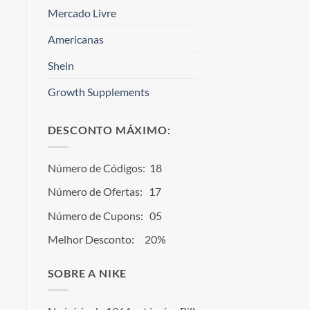
Mercado Livre
Americanas
Shein
Growth Supplements
DESCONTO MÁXIMO:
Número de Códigos: 18
Número de Ofertas: 17
Número de Cupons: 05
Melhor Desconto: 20%
SOBRE A NIKE