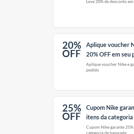
Leve 20% de desconto em 
20%
Aplique voucher N
OFF
20% OFF em seu 
Aplique voucher Nike e 
pedido
25%
Cupom Nike gara
OFF
itens da categori
Cupom Nike garante 25% 
categoria de basquete