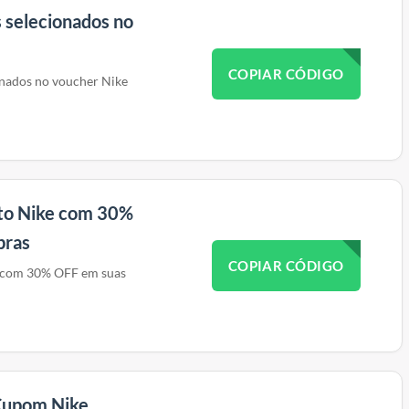
 selecionados no
COPIAR CÓDIGO
nados no voucher Nike
to Nike com 30%
pras
COPIAR CÓDIGO
 com 30% OFF em suas
 Cupom Nike