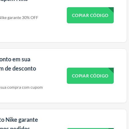
COPIAR CÓDIGO
Nike garante 30% OFF
onto em sua
m de desconto
COPIAR CÓDIGO
m sua compra com cupom
o Nike garante
nos pedidos