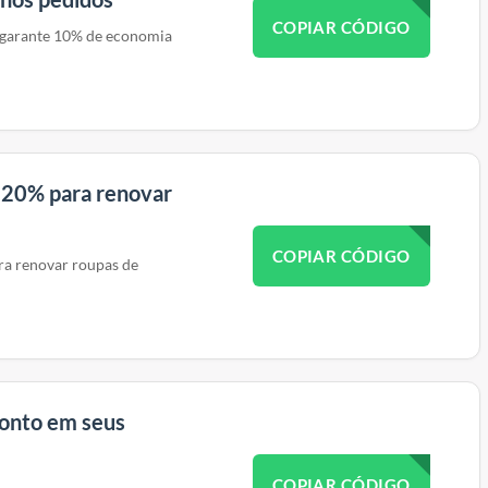
COPIAR CÓDIGO
garante 10% de economia
 20% para renovar
COPIAR CÓDIGO
ra renovar roupas de
onto em seus
COPIAR CÓDIGO