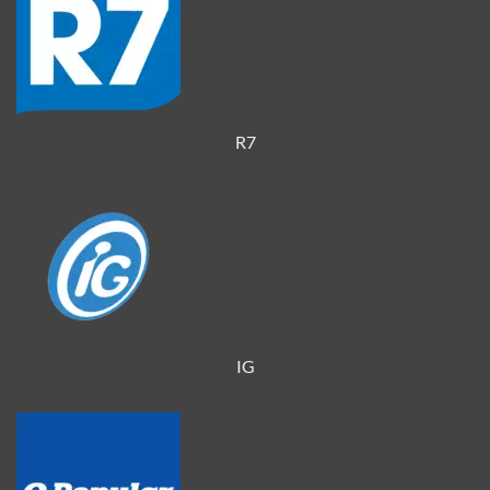
R7
IG