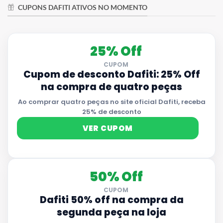
CUPONS DAFITI ATIVOS NO MOMENTO
25% Off
CUPOM
Cupom de desconto Dafiti: 25% Off
na compra de quatro peças
Ao comprar quatro peças no site oficial Dafiti, receba
25% de desconto
VER CUPOM
50% Off
CUPOM
Dafiti 50% off na compra da
segunda peça na loja