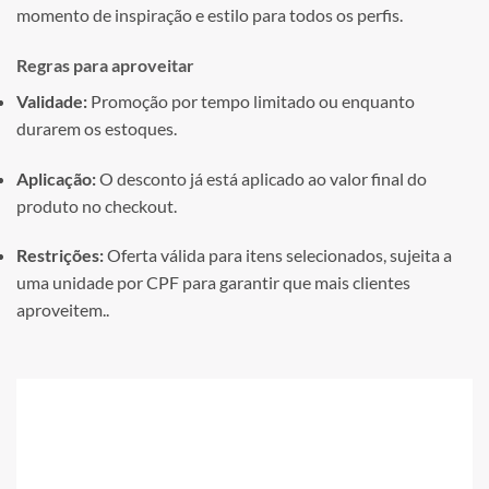
momento de inspiração e estilo para todos os perfis.
Regras para aproveitar
Validade:
Promoção por tempo limitado ou enquanto
durarem os estoques.
Aplicação:
O desconto já está aplicado ao valor final do
produto no checkout.
Restrições:
Oferta válida para itens selecionados, sujeita a
uma unidade por CPF para garantir que mais clientes
aproveitem..