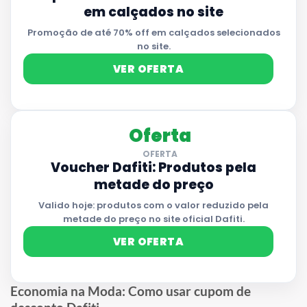
em calçados no site
Promoção de até 70% off em calçados selecionados
no site.
VER OFERTA
Oferta
OFERTA
Voucher Dafiti: Produtos pela
metade do preço
Valido hoje: produtos com o valor reduzido pela
metade do preço no site oficial Dafiti.
VER OFERTA
Economia na Moda: Como usar cupom de