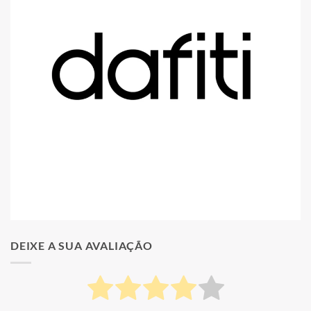
DEIXE A SUA AVALIAÇÃO