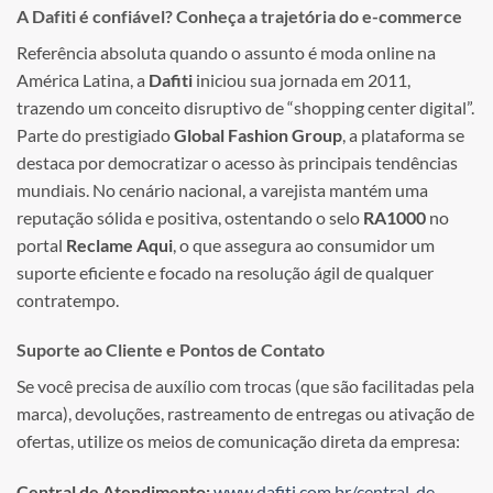
A Dafiti é confiável? Conheça a trajetória do e-commerce
Referência absoluta quando o assunto é moda online na
América Latina, a
Dafiti
iniciou sua jornada em 2011,
trazendo um conceito disruptivo de “shopping center digital”.
Parte do prestigiado
Global Fashion Group
, a plataforma se
destaca por democratizar o acesso às principais tendências
mundiais. No cenário nacional, a varejista mantém uma
reputação sólida e positiva, ostentando o selo
RA1000
no
portal
Reclame Aqui
, o que assegura ao consumidor um
suporte eficiente e focado na resolução ágil de qualquer
contratempo.
Suporte ao Cliente e Pontos de Contato
Se você precisa de auxílio com trocas (que são facilitadas pela
marca), devoluções, rastreamento de entregas ou ativação de
ofertas, utilize os meios de comunicação direta da empresa:
Central de Atendimento:
www.dafiti.com.br/central-de-