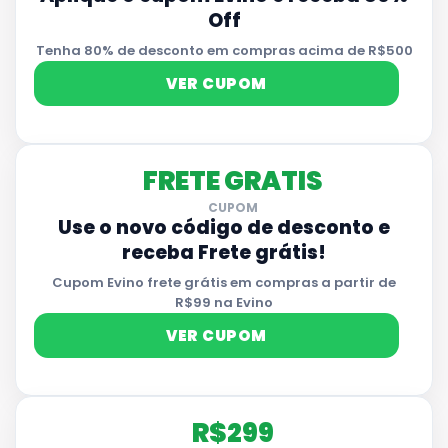
Off
Tenha 80% de desconto em compras acima de R$500
VER CUPOM
FRETE GRATIS
CUPOM
Use o novo código de desconto e
receba Frete grátis!
Cupom Evino frete grátis em compras a partir de
R$99 na Evino
VER CUPOM
R$299