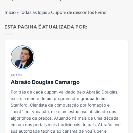
Início
»
Todas as lojas
»
Cupom de descontos Evino
ESTA PAGINA É ATUALIZADA POR:
AUTOR
Abraão Douglas Camargo
Por trás de cada cupom validado pelo Abraão Douglas,
existe a mente de um programador graduado em
Stanford. Cientista da computação por formação e
"nerd" por vocação, ele é um estudioso obstinado dos
algoritmos de preços. Atuando há mais de uma década
em um dos portais mais tradicionais do país, Abraão une
sua autoridade técnica ao carisma de YouTuber e