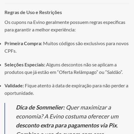
Regras de Uso e Restrições
Os cupons na Evino geralmente possuem regras específicas
para garantir a melhor experiência:
Primeira Compra:
Muitos códigos são exclusivos para novos
CPFs.
Seleções Especiais:
Alguns descontos não se aplicam a
produtos que já estão em “Oferta Relâmpago” ou “Saldão”.
Validade:
Fique atento à data de expiração para não perder a
oportunidade.
Dica de Sommelier:
Quer maximizar a
economia? A Evino costuma oferecer um
desconto extra para pagamentos via Pix
.