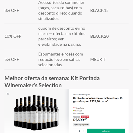
Acessórios do sommelièr
(taças, saca‑rolhas) com
8% OFF
BLACK15
desconto direto quando
sinalizados.
cupom de desconto evino
claro — oferta em rótulos
10% OFF
BLACK20
parceiros; ver
elegibilidade na página.
Espumantes e rosés com
5% OFF
redução leve em safras
MEUKIT
selecionadas.
Melhor oferta da semana: Kit Portada
Winemaker’s Selection