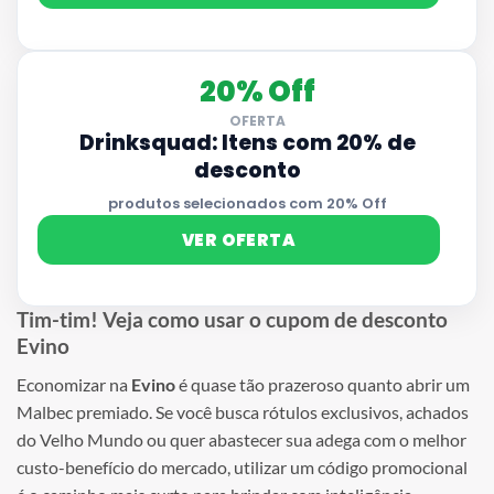
20% Off
OFERTA
Drinksquad: Itens com 20% de
desconto
produtos selecionados com 20% Off
VER OFERTA
Tim-tim! Veja como usar o cupom de desconto
Evino
Economizar na
Evino
é quase tão prazeroso quanto abrir um
Malbec premiado. Se você busca rótulos exclusivos, achados
do Velho Mundo ou quer abastecer sua adega com o melhor
custo-benefício do mercado, utilizar um código promocional