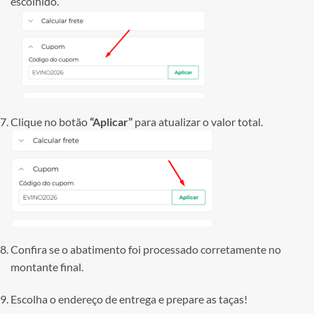
escolhido.
Clique no botão
“Aplicar”
para atualizar o valor total.
Confira se o abatimento foi processado corretamente no
montante final.
Escolha o endereço de entrega e prepare as taças!