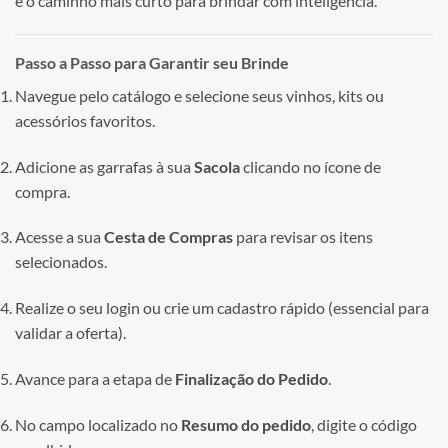
é o caminho mais curto para brindar com inteligência.
Passo a Passo para Garantir seu Brinde
Navegue pelo catálogo e selecione seus vinhos, kits ou
acessórios favoritos.
Adicione as garrafas à sua
Sacola
clicando no ícone de
compra.
Acesse a sua
Cesta de Compras
para revisar os itens
selecionados.
Realize o seu login ou crie um cadastro rápido (essencial para
validar a oferta).
Avance para a etapa de
Finalização do Pedido
.
No campo localizado no
Resumo do pedido
, digite o código