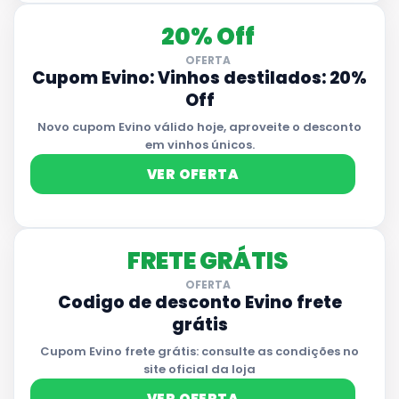
20% Off
OFERTA
Cupom Evino: Vinhos destilados: 20%
Off
Novo cupom Evino válido hoje, aproveite o desconto
em vinhos únicos.
VER OFERTA
FRETE GRÁTIS
OFERTA
Codigo de desconto Evino frete
grátis
Cupom Evino frete grátis: consulte as condições no
site oficial da loja
VER OFERTA