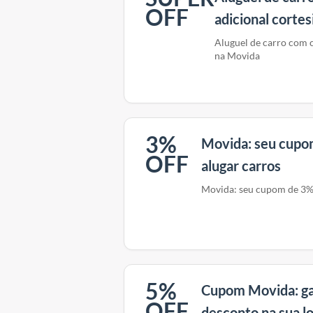
OFF
adicional corte
Aluguel de carro com c
na Movida
3%
Movida: seu cupo
OFF
alugar carros
Movida: seu cupom de 3% 
5%
Cupom Movida: ga
OFF
desconto na sua l