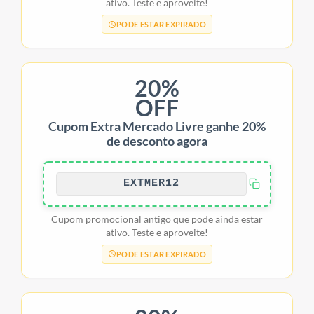
ativo. Teste e aproveite!
PODE ESTAR EXPIRADO
20%
OFF
Cupom Extra Mercado Livre ganhe 20%
de desconto agora
EXTMER12
Cupom promocional antigo que pode ainda estar
ativo. Teste e aproveite!
PODE ESTAR EXPIRADO