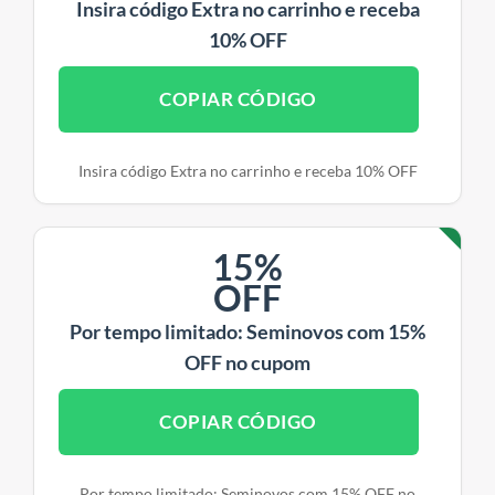
Insira código Extra no carrinho e receba
10% OFF
COPIAR CÓDIGO
Insira código Extra no carrinho e receba 10% OFF
15%
OFF
Por tempo limitado: Seminovos com 15%
OFF no cupom
COPIAR CÓDIGO
Por tempo limitado: Seminovos com 15% OFF no