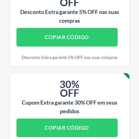
OFF
Desconto Extra garante 5% OFF nas suas
compras
COPIAR CÓDIGO
Desconto Extra garante 5% OFF nas suas compras
30%
OFF
Cupom Extra garante 30% OFF em seus
pedidos
COPIAR CÓDIGO