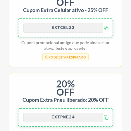
OFF
Cupom Extra Celular ativo - 25% OFF
EXTCEL23
Cupom promocional antigo que pode ainda estar
ativo. Teste e aproveite!
PODE ESTAR EXPIRADO
20%
OFF
Cupom Extra Pneu liberado: 20% OFF
EXTPNE24