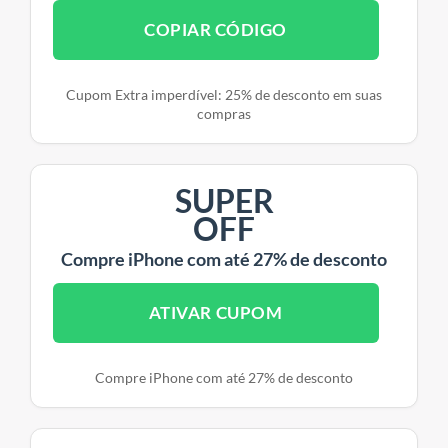
COPIAR CÓDIGO
Cupom Extra imperdível: 25% de desconto em suas
compras
SUPER
OFF
Compre iPhone com até 27% de desconto
ATIVAR CUPOM
Compre iPhone com até 27% de desconto