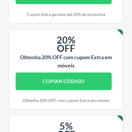
Cupom Extra garante até 20% de economia
20%
OFF
Obtenha 20% OFF com cupom Extra em
móveis
COPIAR CÓDIGO
Obtenha 20% OFF com cupom Extra em móveis
5%