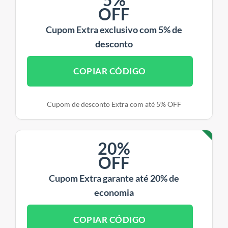
OFF
Cupom Extra exclusivo com 5% de
desconto
COPIAR CÓDIGO
Cupom de desconto Extra com até 5% OFF
20%
OFF
Cupom Extra garante até 20% de
economia
COPIAR CÓDIGO