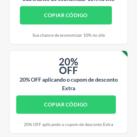
COPIAR CÓDIGO
Sua chance de economizar 10% no site
20%
OFF
20% OFF aplicando o cupom de desconto
Extra
COPIAR CÓDIGO
20% OFF aplicando o cupom de desconto Extra