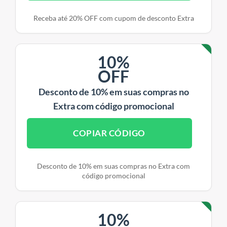
Receba até 20% OFF com cupom de desconto Extra
10%
OFF
Desconto de 10% em suas compras no
Extra com código promocional
COPIAR CÓDIGO
Desconto de 10% em suas compras no Extra com
código promocional
10%